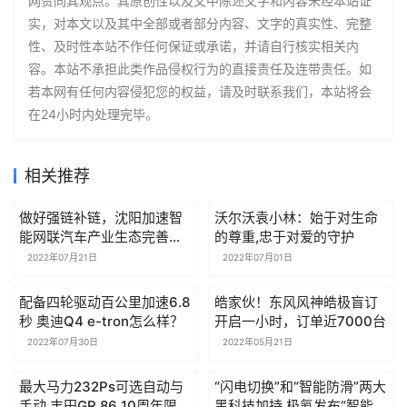
网赞同其观点。其原创性以及文中陈述文字和内容未经本站证
实，对本文以及其中全部或者部分内容、文字的真实性、完整
性、及时性本站不作任何保证或承诺，并请自行核实相关内
容。本站不承担此类作品侵权行为的直接责任及连带责任。如
若本网有任何内容侵犯您的权益，请及时联系我们，本站将会
在24小时内处理完毕。
相关推荐
做好强链补链，沈阳加速智
沃尔沃袁小林：始于对生命
能网联汽车产业生态完善建
的尊重,忠于对爱的守护
设
2022年07月21日
2022年07月01日
配备四轮驱动百公里加速6.8
皓家伙！东风风神皓极盲订
秒 奥迪Q4 e-tron怎么样？
开启一小时，订单近7000台
2022年07月30日
2022年05月21日
最大马力232Ps可选自动与
“闪电切换”和“智能防滑”两大
手动 丰田GR 86 10周年限定
黑科技加持 极氪发布“智能驱