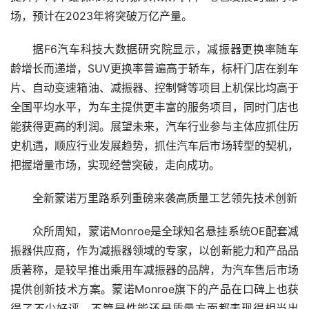
场，预计在2023年将突破万亿产量。
据F6汽车科技大数据研究院显示，减振器更换率随车
龄增长而递增，SUV更换率普遍高于轿车，标杆门店在刹车
片、自动变速箱油、减振器、控制臂等项目上机保比均高于
全国平均水平，为车主提供更丰富的服务项目，同时门店也
能获得更高的利润。展望未来，汽车行业参与主体应抓住历
史机遇，顺应行业发展趋势，抓住汽车后市场转型的契机，
把握增量市场，实现经营突破，走向成功。
全新蒙诺万里路系列重磅来袭高质量工艺领先技术创新
众所周知，蒙诺Monroe是全球知名悬挂系统OE配套减
振器供应商，作为减振器领域的专家，以创新能力和产品品
质著称，是较早推出乘用车减振器的品牌，为汽车售后市场
提供创新技术方案。蒙诺Monroe旗下的产品在口碑上也获
得了不少好评，不管是性能还是质量方面都表现得相当出