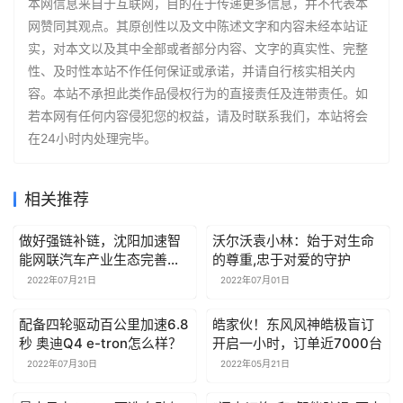
本网信息来自于互联网，目的在于传递更多信息，并不代表本
网赞同其观点。其原创性以及文中陈述文字和内容未经本站证
实，对本文以及其中全部或者部分内容、文字的真实性、完整
性、及时性本站不作任何保证或承诺，并请自行核实相关内
容。本站不承担此类作品侵权行为的直接责任及连带责任。如
若本网有任何内容侵犯您的权益，请及时联系我们，本站将会
在24小时内处理完毕。
相关推荐
做好强链补链，沈阳加速智
沃尔沃袁小林：始于对生命
能网联汽车产业生态完善建
的尊重,忠于对爱的守护
设
2022年07月21日
2022年07月01日
配备四轮驱动百公里加速6.8
皓家伙！东风风神皓极盲订
秒 奥迪Q4 e-tron怎么样？
开启一小时，订单近7000台
2022年07月30日
2022年05月21日