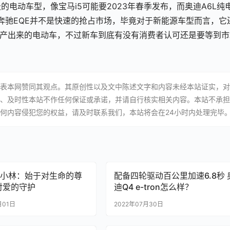
电动车型，像宝马i5可能要2023年春季发布，而奥迪A6L纯
况奔驰EQE并不是快速的抢占市场，毕竟对于新能源车型而言，它
生产出来的电动车，不过新车到底有没有消费者认可还是要等到市
表本网赞同其观点。其原创性以及文中陈述文字和内容未经本站证实，对
、及时性本站不作任何保证或承诺，并请自行核实相关内容。本站不承担
何内容侵犯您的权益，请及时联系我们，本站将会在24小时内处理完毕
小林：始于对生命的尊
配备四轮驱动百公里加速6.8秒 
对爱的守护
迪Q4 e-tron怎么样？
月01日
2022年07月30日