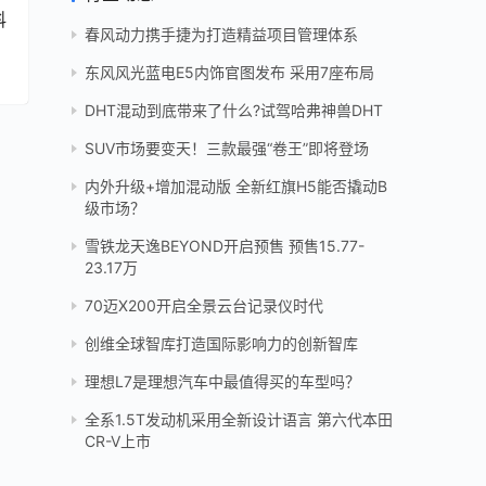
科
春风动力携手捷为打造精益项目管理体系
东风风光蓝电E5内饰官图发布 采用7座布局
DHT混动到底带来了什么?试驾哈弗神兽DHT
SUV市场要变天！三款最强“卷王”即将登场
内外升级+增加混动版 全新红旗H5能否撬动B
级市场？
雪铁龙天逸BEYOND开启预售 预售15.77-
23.17万
70迈X200开启全景云台记录仪时代
创维全球智库打造国际影响力的创新智库
理想L7是理想汽车中最值得买的车型吗？
全系1.5T发动机采用全新设计语言 第六代本田
CR-V上市