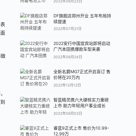
2022年06月23日
DF旗舰店郑州开业 五年布局持
续提速
仪表
2022年07月21日
块面
2022安行中国宜宾站即将启动
广汽本田携爆款车型来袭
都做
2022年06月24日
全新名爵MG7正式开启盲订 售
价将在20万内
2022年12月12日
择，
智蓝精灵携六大硬核实力重磅
达到
上市 助力年轻用户事业成长
2022年06月02日
睿蓝9正式上市 售价为10.99-
12.99万