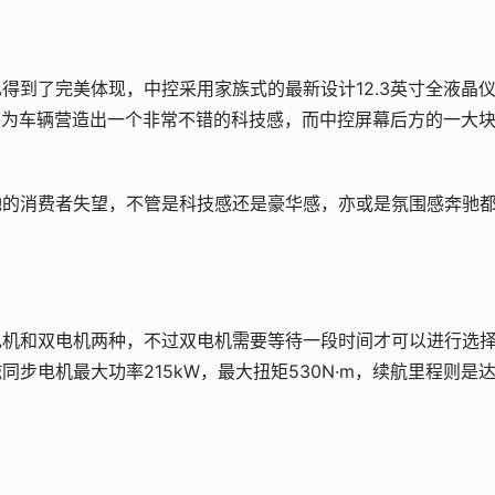
得到了完美体现，中控采用家族式的最新设计12.3英寸全液晶
者来为车辆营造出一个非常不错的科技感，而中控屏幕后方的一大
驰的消费者失望，不管是科技感还是豪华感，亦或是氛围感奔驰
电机和双电机两种，不过双电机需要等待一段时间才可以进行选
步电机最大功率215kW，最大扭矩530N·m，续航里程则是