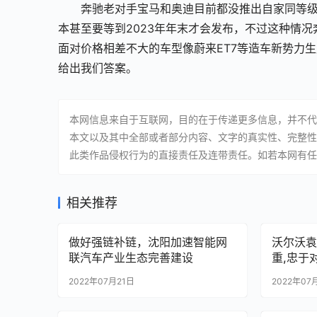
奔驰老对手宝马和奥迪目前都没推出自家同等级的
本甚至要等到2023年年末才会发布，不过这种情
面对价格相差不大的车型像蔚来ET7等造车新势力
给出我们答案。
本网信息来自于互联网，目的在于传递更多信息，并不代
本文以及其中全部或者部分内容、文字的真实性、完整性
此类作品侵权行为的直接责任及连带责任。如若本网有任
相关推荐
做好强链补链，沈阳加速智能网
沃尔沃袁
联汽车产业生态完善建设
重,忠于
2022年07月21日
2022年07