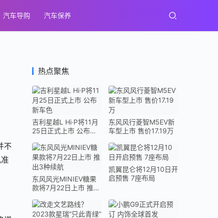
汽车导购
汽车保养
热点聚焦
吉利星越L Hi·P将11月
东风风行菱智M5EV新
25日正式上市 公布新
车型上市 售价17.19万
车色
并不
儿准
凯翼昆仑将12月10日开
启预售 7座布局
东风风光MINIEV糖果
款将7月22日上市 推出
3种续航