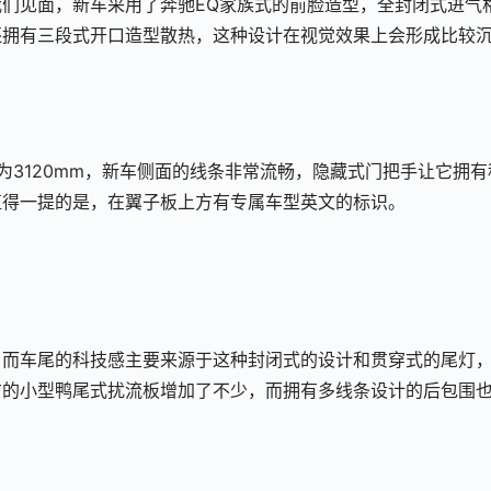
我们见面，新车采用了奔驰EQ家族式的前脸造型，全封闭式进气
还拥有三段式开口造型散热，这种设计在视觉效果上会形成比较
，轴距为3120mm，新车侧面的线条非常流畅，隐藏式门把手让它拥有
值得一提的是，在翼子板上方有专属车型英文的标识。
，而车尾的科技感主要来源于这种封闭式的设计和贯穿式的尾灯
方的小型鸭尾式扰流板增加了不少，而拥有多线条设计的后包围