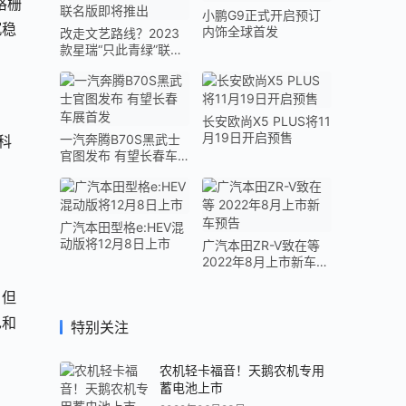
格栅
小鹏G9正式开启预订
沉稳
内饰全球首发
改走文艺路线？2023
款星瑞“只此青绿”联名
版即将推出
长安欧尚X5 PLUS将11
月19日开启预售
一汽奔腾B70S黑武士
科
官图发布 有望长春车
展首发
广汽本田型格e:HEV混
动版将12月8日上市
广汽本田ZR-V致在等
2022年8月上市新车预
告
，但
也和
特别关注
农机轻卡福音！天鹅农机专用
蓄电池上市