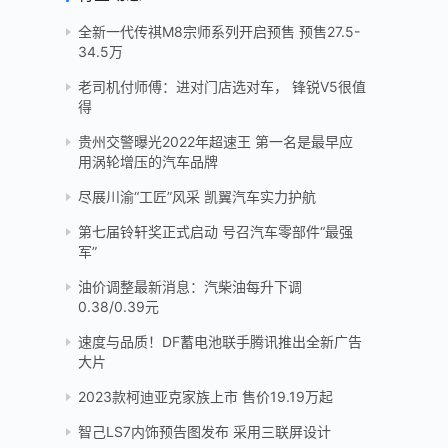
全新一代传祺M8宗师系列开启预售 预售27.5-
34.5万
老司机付师傅：进对门店选对车， 锋锐V5很值
得
贵州交警曝光2022年超速王 第一名是最早应
用涡轮增压的汽车品牌
尽展川渝“工匠”风采 凯翼汽车实力护航
第七届铃轩奖正式启动 号召汽车零部件“最强
军”
油价调整最新消息：汽柴油每升下调
0.38/0.39元
速度与品质！DF蓄电池联手腾讯推出全新广告
大片
2023款柯迪亚克家族上市 售价19.19万起
智己LS7内饰预告图发布 采用三联屏设计