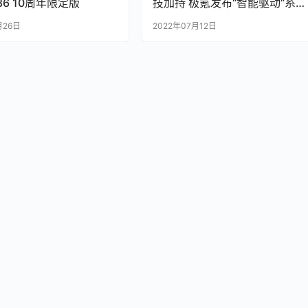
86 10周年限定版
技加持 极氪发布“智能驱动”系统
重新定义高性能纯电赛道
月26日
2022年07月12日