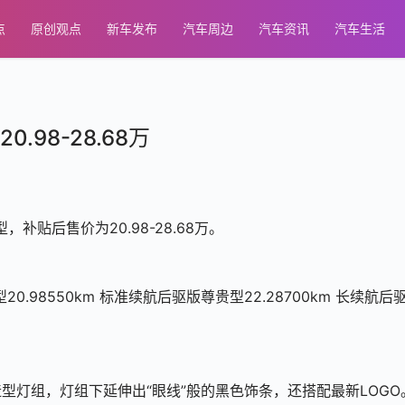
点
原创观点
新车发布
汽车周边
汽车资讯
汽车生活
98-28.68万
补贴后售价为20.98-28.68万。
0.98550km 标准续航后驱版尊贵型22.28700km 长续航后
型灯组，灯组下延伸出“眼线”般的黑色饰条，还搭配最新LOGO