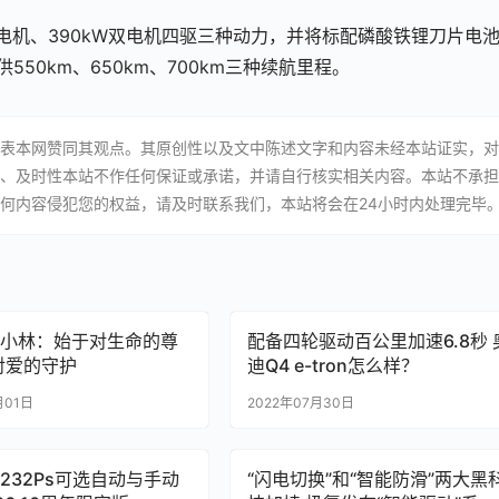
W单电机、390kW双电机四驱三种动力，并将标配磷酸铁锂刀片电
供550km、650km、700km三种续航里程。
表本网赞同其观点。其原创性以及文中陈述文字和内容未经本站证实，对
、及时性本站不作任何保证或承诺，并请自行核实相关内容。本站不承担
何内容侵犯您的权益，请及时联系我们，本站将会在24小时内处理完毕
小林：始于对生命的尊
配备四轮驱动百公里加速6.8秒 
对爱的守护
迪Q4 e-tron怎么样？
月01日
2022年07月30日
232Ps可选自动与手动
“闪电切换”和“智能防滑”两大黑