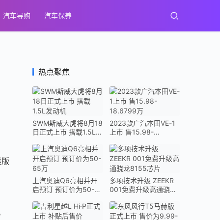
汽车导购
汽车保养
热点聚焦
SWM斯威大虎将8月18
2023款广汽本田VE-1
日正式上市 搭载1.5L发
上市 售15.98-
动机
18.6799万
驱版
上汽奥迪Q6亮相并开
多项技术升级 ZEEKR
启预订 预订价为50-
001免费升级高通骁龙
65万
8155芯片
。