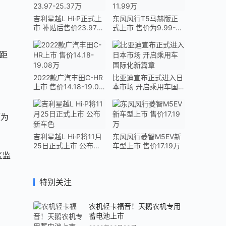
吉利星越L Hi·P正式上
东风风行T5马赫版正
市 补贴后售价23.97-
式上市 售价为9.99-
25.37万
11.99万
轴距
2022款广汽丰田C-HR
比亚迪宣布正式进入日
上市 售价14.18-19.08
本市场 开启乘用车国
万
际化新篇章
颇为
吉利星越L Hi·P将11月
东风风行菱智M5EV新
25日正式上市 公布新
车型上市 售价17.19万
区监
车色
特别关注
农机轻卡福音！天鹅农机专用
蓄电池上市