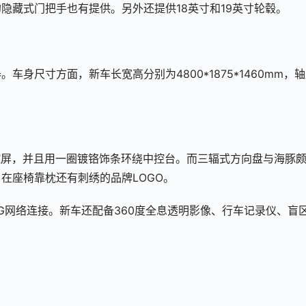
隐藏式门把手也有提供。另外还提供18英寸和19英寸轮毂。
身尺寸方面，新车长宽高分别为4800*1875*1460mm，
中控屏，并且用一圈镀铬饰条环绕中控台。而三辐式方向盘与海豚
在座椅靠枕还有刺绣的品牌LOGO。
持5G网络连接。新车还配备360度全息透明影像、行车记录仪、盲